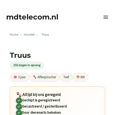
mdtelecom.nl
Hond
Home
›
Honden
›
Truus
Truus
255 dagen in opvang
3 jaar
Affenpinscher
Teef
Wit
Altijd bij ons geregeld
Gechipt & geregistreerd
Gecastreerd / gesteriliseerd
Door dierenarts bekeken