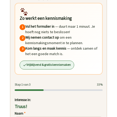
Zo werkt een kennismaking
Vul het formulier in
— duurt maar 1 minuut. Je
1
hoeft nog niets te beslissen!
Wij nemen contact op
om een
2
kennismakingsmoment in te plannen.
Kom langs en maak kennis
— ontdek samen of
3
het een goede match is.
Vrijblijvend & gratis kennismaken
Stap 1 van 3
33%
Interesse in:
Truus!
Naam
*